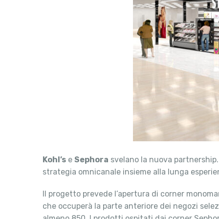
Kohl’s
e
Sephora
svelano la nuova partnership. 
strategia omnicanale insieme alla lunga esperi
Il progetto prevede l’apertura di corner monomar
che occuperà la parte anteriore dei negozi selez
almeno 850. I prodotti ospitati dai corner Sephor