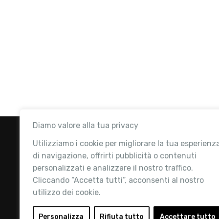
Diamo valore alla tua privacy
Utilizziamo i cookie per migliorare la tua esperienz
di navigazione, offrirti pubblicità o contenuti
personalizzati e analizzare il nostro traffico.
Cliccando “Accetta tutti”, acconsenti al nostro
utilizzo dei cookie.
Retail Institute Italy è l’Associazione di
riferimento per l'Ecosistema Retail: la nostra
Personalizza
Rifiuta tutto
Accettare tutto