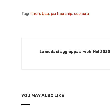
Tag:
Khol's Usa
,
partnership
,
sephora
La moda si aggrappa al web. Nel 202
YOU MAY ALSO LIKE