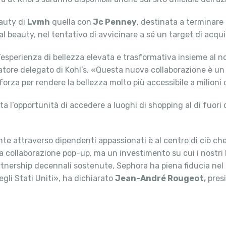
eauty di
Lvmh
quella con
Jc Penney
, destinata a terminare 
 al beauty, nel tentativo di avvicinare a sé un target di acqu
’esperienza di bellezza elevata e trasformativa insieme al 
tore delegato di Kohl’s. «Questa nuova collaborazione è un
rza per rendere la bellezza molto più accessibile a milioni di
a l’opportunità di accedere a luoghi di shopping al di fuori d
ente attraverso dipendenti appassionati è al centro di ciò ch
a collaborazione pop-up, ma un investimento su cui i nostri
rtnership decennali sostenute, Sephora ha piena fiducia nel 
gli Stati Uniti», ha dichiarato
Jean-André Rougeot,
presi