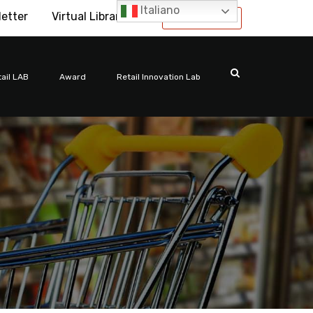
Italiano
letter
Virtual Library
International
ail LAB
Award
Retail Innovation Lab