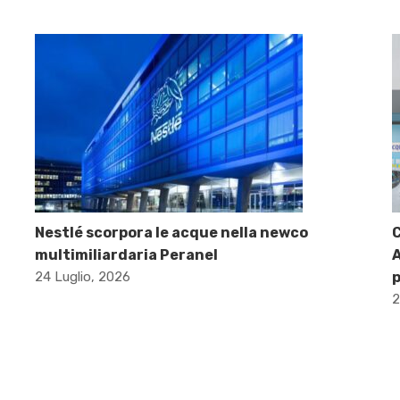
Nestlé scorpora le acque nella newco
C
multimiliardaria Peranel
A
24 Luglio, 2026
p
2