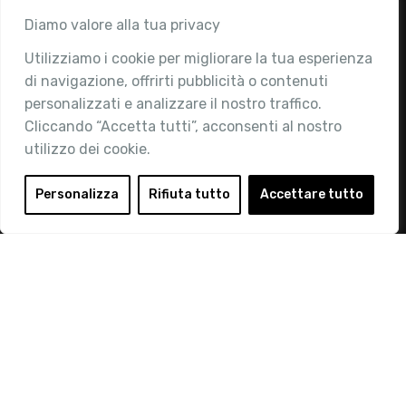
Associazione
Diamo valore alla tua privacy
Utilizziamo i cookie per migliorare la tua esperienza
Chi siamo
di navigazione, offrirti pubblicità o contenuti
Attività
personalizzati e analizzare il nostro traffico.
Contatti
Cliccando “Accetta tutti”, acconsenti al nostro
utilizzo dei cookie.
Area Riservata
Login
Personalizza
Rifiuta tutto
Accettare tutto
Diventa Socio
Privacy Policy
© 2019 Retail Institute Italy - C.F.11617670150 - Foro
Buonaparte, 12 - 20121 Milano - Tel 02 76016405