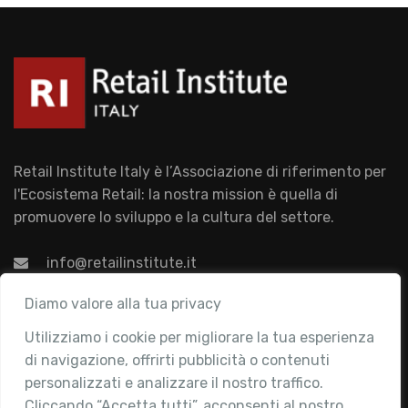
Retail Institute Italy è l’Associazione di riferimento per
l'Ecosistema Retail: la nostra mission è quella di
promuovere lo sviluppo e la cultura del settore.
info@retailinstitute.it
Associazione
Diamo valore alla tua privacy
Utilizziamo i cookie per migliorare la tua esperienza
Chi siamo
di navigazione, offrirti pubblicità o contenuti
Attività
personalizzati e analizzare il nostro traffico.
Contatti
Cliccando “Accetta tutti”, acconsenti al nostro