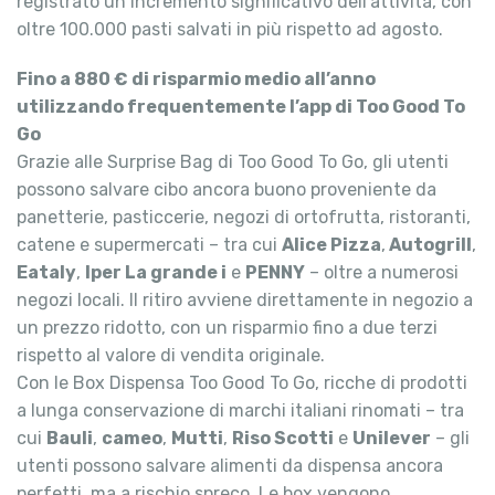
registrato un incremento significativo dell’attività, con
oltre 100.000 pasti salvati in più rispetto ad agosto.
Fino a 880 € di risparmio medio all’anno
utilizzando frequentemente l’app di Too Good To
Go
Grazie alle Surprise Bag di Too Good To Go, gli utenti
possono salvare cibo ancora buono proveniente da
panetterie, pasticcerie, negozi di ortofrutta, ristoranti,
catene e supermercati – tra cui
Alice Pizza
,
Autogrill
,
Eataly
,
Iper La grande i
e
PENNY
– oltre a numerosi
negozi locali. Il ritiro avviene direttamente in negozio a
un prezzo ridotto, con un risparmio fino a due terzi
rispetto al valore di vendita originale.
Con le Box Dispensa Too Good To Go, ricche di prodotti
a lunga conservazione di marchi italiani rinomati – tra
cui
Bauli
,
cameo
,
Mutti
,
Riso Scotti
e
Unilever
– gli
utenti possono salvare alimenti da dispensa ancora
perfetti, ma a rischio spreco. Le box vengono