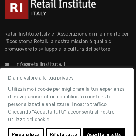
Retail Institute Italy è l’Associazione di riferimento per
l'Ecosistema Retail: la nostra mission è quella di
promuovere lo sviluppo e la cultura del settore.
info@retailinstitute.it
Associazione
Diamo valore alla tua privacy
Utilizziamo i cookie per migliorare la tua esperienza
Chi siamo
di navigazione, offrirti pubblicità o contenuti
Attività
personalizzati e analizzare il nostro traffico.
Contatti
Cliccando “Accetta tutti”, acconsenti al nostro
utilizzo dei cookie.
Area Riservata
Login
Personalizza
Rifiuta tutto
Accettare tutto