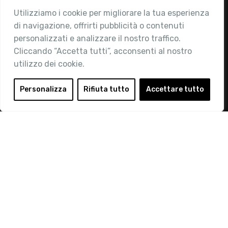
Utilizziamo i cookie per migliorare la tua esperienza
Chi siamo
di navigazione, offrirti pubblicità o contenuti
Attività
personalizzati e analizzare il nostro traffico.
Contatti
Cliccando “Accetta tutti”, acconsenti al nostro
utilizzo dei cookie.
Area Riservata
Login
Personalizza
Rifiuta tutto
Accettare tutto
Diventa Socio
Privacy Policy
© 2019 Retail Institute Italy - C.F.11617670150 - Foro
Buonaparte, 12 - 20121 Milano - Tel 02 76016405