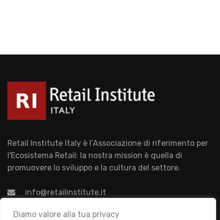
Retail Institute Italy è l’Associazione di riferimento per
l'Ecosistema Retail: la nostra mission è quella di
promuovere lo sviluppo e la cultura del settore.
info@retailinstitute.it
Associazione
Diamo valore alla tua privacy