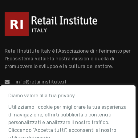
Retail Institute Italy è l’Associazione di riferimento per
l'Ecosistema Retail: la nostra mission è quella di
promuovere lo sviluppo e la cultura del settore.
info@retailinstitute.it
Associazione
Diamo valore alla tua privacy
Utilizziamo i cookie per migliorare la tua esperienza
Chi siamo
di navigazione, offrirti pubblicità o contenuti
Attività
personalizzati e analizzare il nostro traffico.
Contatti
Cliccando “Accetta tutti”, acconsenti al nostro
utilizzo dei cookie.