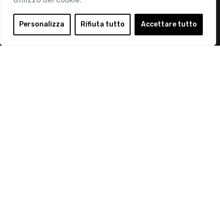
Area Riservata
Login
Personalizza
Rifiuta tutto
Accettare tutto
Diventa Socio
Privacy Policy
© 2019 Retail Institute Italy - C.F.11617670150 - Foro
Buonaparte, 12 - 20121 Milano - Tel 02 76016405