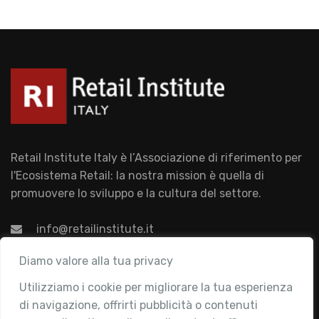
Retail Institute Italy è l’Associazione di riferimento per
l'Ecosistema Retail: la nostra mission è quella di
promuovere lo sviluppo e la cultura del settore.
info@retailinstitute.it
Associazione
Diamo valore alla tua privacy
Utilizziamo i cookie per migliorare la tua esperienza
Chi siamo
di navigazione, offrirti pubblicità o contenuti
Attività