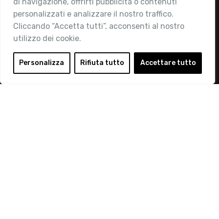
di navigazione, offrirti pubblicità o contenuti
Attività
personalizzati e analizzare il nostro traffico.
Contatti
Cliccando “Accetta tutti”, acconsenti al nostro
utilizzo dei cookie.
Area Riservata
Login
Personalizza
Rifiuta tutto
Accettare tutto
Diventa Socio
Privacy Policy
© 2019 Retail Institute Italy - C.F.11617670150 - Foro
Buonaparte, 12 - 20121 Milano - Tel 02 76016405