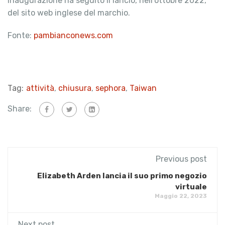
inaugurazione ha seguito il lancio, nell’ottobre 2022,
del sito web inglese del marchio.
Fonte:
pambianconews.com
Tag:
attività
,
chiusura
,
sephora
,
Taiwan
Share:
Previous post
Elizabeth Arden lancia il suo primo negozio
virtuale
Maggio 22, 2023
Next post