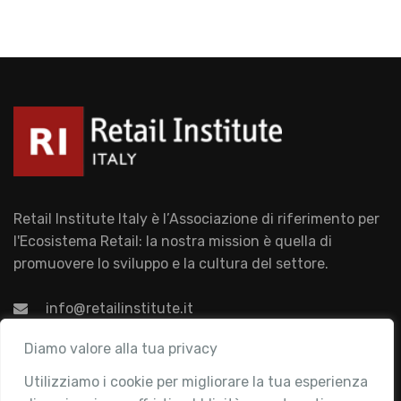
Retail Institute Italy è l’Associazione di riferimento per
l'Ecosistema Retail: la nostra mission è quella di
promuovere lo sviluppo e la cultura del settore.
info@retailinstitute.it
Associazione
Diamo valore alla tua privacy
Utilizziamo i cookie per migliorare la tua esperienza
Chi siamo