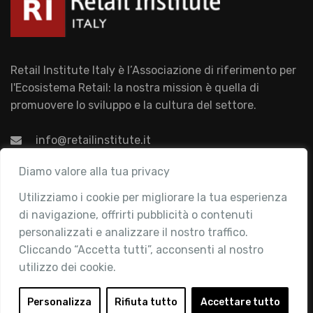
Retail Institute Italy è l’Associazione di riferimento per
l'Ecosistema Retail: la nostra mission è quella di
promuovere lo sviluppo e la cultura del settore.
info@retailinstitute.it
Associazione
Diamo valore alla tua privacy
Utilizziamo i cookie per migliorare la tua esperienza
Chi siamo
di navigazione, offrirti pubblicità o contenuti
Attività
personalizzati e analizzare il nostro traffico.
Contatti
Cliccando “Accetta tutti”, acconsenti al nostro
utilizzo dei cookie.
Area Riservata
Login
Personalizza
Rifiuta tutto
Accettare tutto