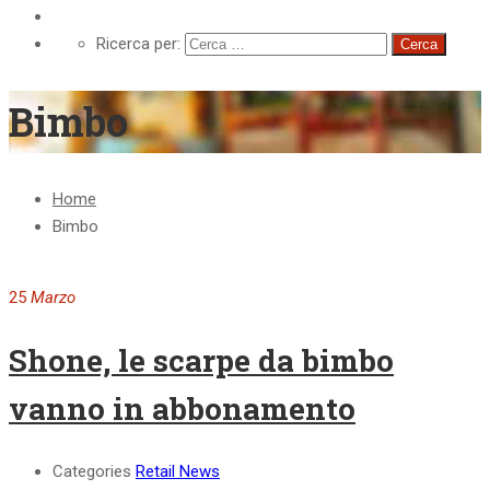
Retail Innovation Lab
Ricerca per:
Bimbo
Home
Bimbo
25
Marzo
Shone, le scarpe da bimbo
vanno in abbonamento
Categories
Retail News