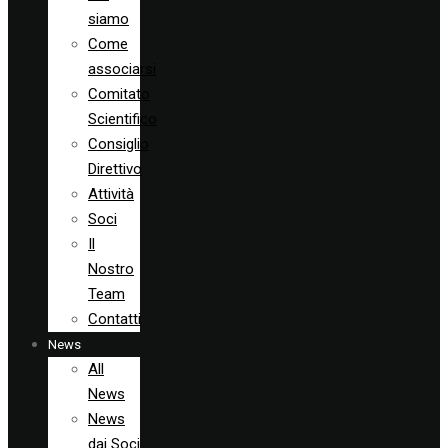
siamo
Come
associarsi
Comitato
Scientifico
Consiglio
Direttivo
Attività
Soci
Il
Nostro
Team
Contatti
News
All
News
News
dai Soci