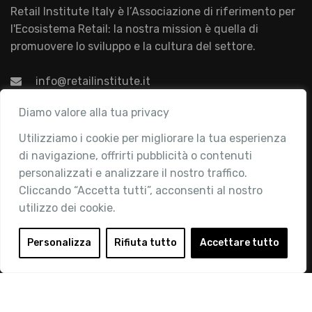
Retail Institute Italy è l’Associazione di riferimento per
l'Ecosistema Retail: la nostra mission è quella di
promuovere lo sviluppo e la cultura del settore.
info@retailinstitute.it
Associazione
Diamo valore alla tua privacy
Utilizziamo i cookie per migliorare la tua esperienza
Chi siamo
di navigazione, offrirti pubblicità o contenuti
Attività
personalizzati e analizzare il nostro traffico.
Contatti
Cliccando “Accetta tutti”, acconsenti al nostro
utilizzo dei cookie.
Area Riservata
Login
Personalizza
Rifiuta tutto
Accettare tutto
Diventa Socio
Privacy Policy