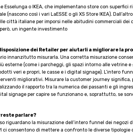
me Esselunga o IKEA, che implementano store con superfici ri
le (nascono così i vari LaESSE o gli XS Store IKEA). Dall’altr
delle città italiane per imporsi nelle abitudini commerciali dei
 però, un ingente investimento
isposizione dei Retailer per aiutarli a migliorare la 
rio innanzitutto misurarla. Una corretta misurazione consen
 esterne (come i parcheggi, gli spazi intorno alle vetrine e g
rodotti veri e propri, le casse e i digital signage). L’intero f
rventi migliorativi. Misurare la customer journey significa, 
alizzando il rapporto tra la numerica dei passanti e gli ingre
igital signage per capire se funzionano e, soprattutto, se son
orreste parlare?
o riguardano la misurazione dell’intero funnel dei negozi di
PI ci consentono di mettere a confronto le diverse tipologie 