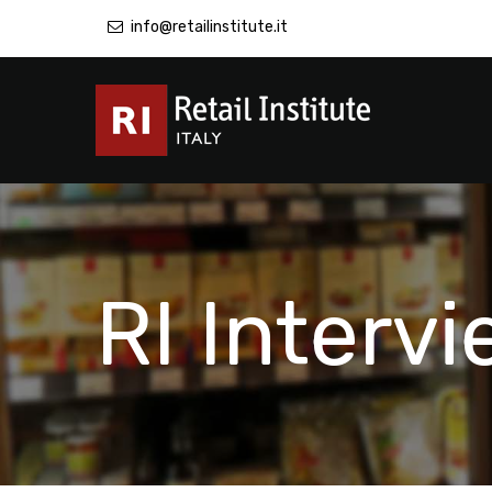
info@retailinstitute.it
RI Interv