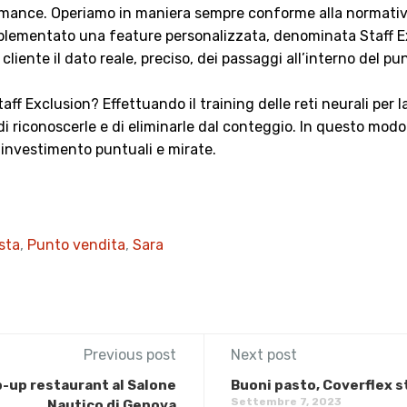
ormance. Operiamo in maniera sempre conforme alla normativa
mplementato una feature personalizzata, denominata Staff Ex
d cliente il dato reale, preciso, dei passaggi all’interno del 
f Exclusion? Effettuando il training delle reti neurali per la
 di riconoscerle e di eliminarle dal conteggio. In questo modo
i investimento puntuali e mirate.
ista
,
Punto vendita
,
Sara
Previous post
Next post
pop-up restaurant al Salone
Buoni pasto, Coverflex 
Settembre 7, 2023
Nautico di Genova