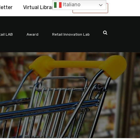
Italiano
letter
Virtual Library
International
ail LAB
Award
Retail Innovation Lab