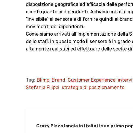
disposizione geografica ed efficacia delle perf
clienti quanto ai dipendenti. Abbiamo infatti i
“invisibile” al sensore e di fornire quindi al bran
movimenti dei dipendenti.
Come siamo arrivati all’implementazione della Staf
dello staff. In questo modo il sensore è in grado
altamente realistici ed effettuare delle scelte d
Tag:
Blimp
,
Brand
,
Customer Experience
,
interv
Stefania Filippi
,
strategia di posizionamento
​Crazy Pizza lancia in Italia il suo primo 