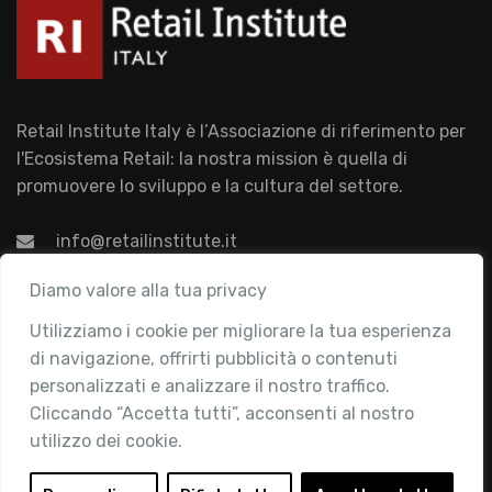
Retail Institute Italy è l’Associazione di riferimento per
l'Ecosistema Retail: la nostra mission è quella di
promuovere lo sviluppo e la cultura del settore.
info@retailinstitute.it
Associazione
Diamo valore alla tua privacy
Utilizziamo i cookie per migliorare la tua esperienza
Chi siamo
di navigazione, offrirti pubblicità o contenuti
Attività
personalizzati e analizzare il nostro traffico.
Contatti
Cliccando “Accetta tutti”, acconsenti al nostro
utilizzo dei cookie.
Area Riservata
Login