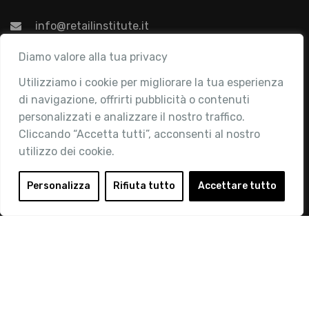
info@retailinstitute.it
Associazione
Diamo valore alla tua privacy
Utilizziamo i cookie per migliorare la tua esperienza
Chi siamo
di navigazione, offrirti pubblicità o contenuti
Attività
personalizzati e analizzare il nostro traffico.
Contatti
Cliccando “Accetta tutti”, acconsenti al nostro
utilizzo dei cookie.
Area Riservata
Login
Personalizza
Rifiuta tutto
Accettare tutto
Diventa Socio
Privacy Policy
© 2019 Retail Institute Italy - C.F.11617670150 - Foro