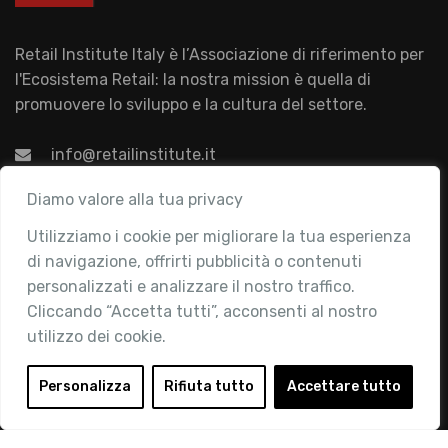
Retail Institute Italy è l’Associazione di riferimento per
l'Ecosistema Retail: la nostra mission è quella di
promuovere lo sviluppo e la cultura del settore.
info@retailinstitute.it
Associazione
Diamo valore alla tua privacy
Utilizziamo i cookie per migliorare la tua esperienza
Chi siamo
di navigazione, offrirti pubblicità o contenuti
Attività
personalizzati e analizzare il nostro traffico.
Contatti
Cliccando “Accetta tutti”, acconsenti al nostro
utilizzo dei cookie.
Area Riservata
Login
Personalizza
Rifiuta tutto
Accettare tutto
Diventa Socio
Privacy Policy