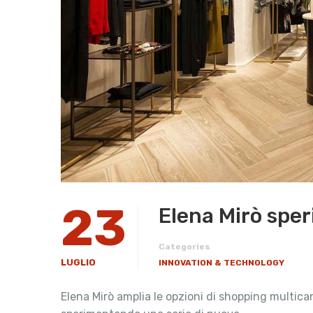
23
Elena Mirò spe
Categories
LUGLIO
INNOVATION & TECHNOLOGY
Elena Mirò amplia le opzioni di shopping multica