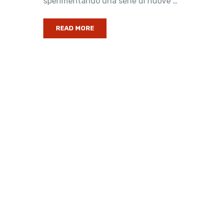
sperimentando una serie di nuove …
READ MORE