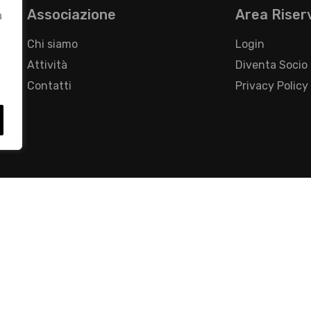
Associazione
Area Riser
a
Chi siamo
Login
Attività
Diventa Socio
Contatti
Privacy Policy
- Foro Buonaparte, 12 - 20121 Milano - Tel 02 76016405