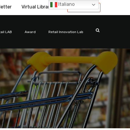
Italiano
letter
Virtual Library
International
ail LAB
Award
Retail Innovation Lab