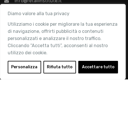
info@retailinstitute.it
Associazione
Diamo valore alla tua privacy
Utilizziamo i cookie per migliorare la tua esperienza
Chi siamo
di navigazione, offrirti pubblicità o contenuti
Attività
personalizzati e analizzare il nostro traffico.
Contatti
Cliccando “Accetta tutti”, acconsenti al nostro
utilizzo dei cookie.
Area Riservata
Login
Personalizza
Rifiuta tutto
Accettare tutto
Diventa Socio
Privacy Policy
© 2019 Retail Institute Italy - C.F.11617670150 - Foro
Buonaparte, 12 - 20121 Milano - Tel 02 76016405