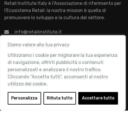
Retail Institute Italy è l’Associazione di riferimento per
l'Ecosistema Retail: la nostra mission è quella di
promuovere lo sviluppo e la cultura del settore.
info@retailinstitute.it
Associazione
Diamo valore alla tua privacy
Utilizziamo i cookie per migliorare la tua esperienza
Chi siamo
di navigazione, offrirti pubblicità o contenuti
Attività
personalizzati e analizzare il nostro traffico.
Contatti
Cliccando “Accetta tutti”, acconsenti al nostro
utilizzo dei cookie.
Area Riservata
Login
Personalizza
Rifiuta tutto
Accettare tutto
Diventa Socio
Privacy Policy