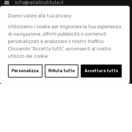
info@retailinstitute.it
Associazione
Diamo valore alla tua privacy
Utilizziamo i cookie per migliorare la tua esperienza
Chi siamo
di navigazione, offrirti pubblicità o contenuti
Attività
personalizzati e analizzare il nostro traffico.
Contatti
Cliccando “Accetta tutti”, acconsenti al nostro
utilizzo dei cookie.
Area Riservata
Login
Personalizza
Rifiuta tutto
Accettare tutto
Diventa Socio
Privacy Policy
© 2019 Retail Institute Italy - C.F.11617670150 - Foro
Buonaparte, 12 - 20121 Milano - Tel 02 76016405