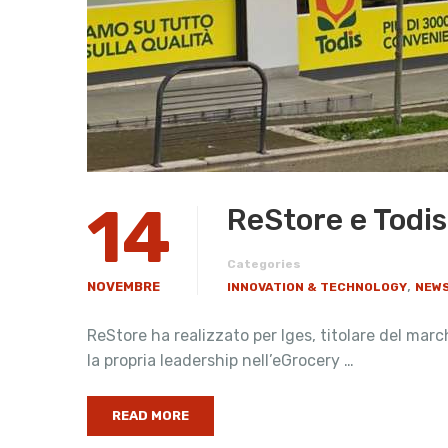
14
ReStore e Todi
Categories
,
NOVEMBRE
INNOVATION & TECHNOLOGY
NEWS
ReStore ha realizzato per Iges, titolare del mar
la propria leadership nell’eGrocery …
READ MORE