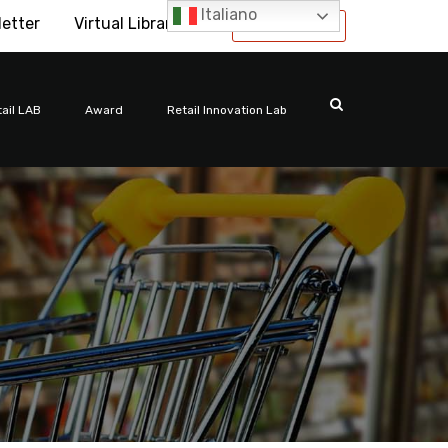
Italiano
letter
Virtual Library
International
ail LAB
Award
Retail Innovation Lab