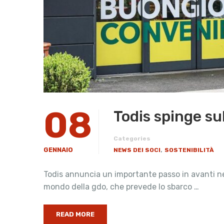
08
Todis spinge sul
Categories
,
GENNAIO
NEWS DEI SOCI
SOSTENIBILITÀ
Todis annuncia un importante passo in avanti nell
mondo della gdo, che prevede lo sbarco …
READ MORE