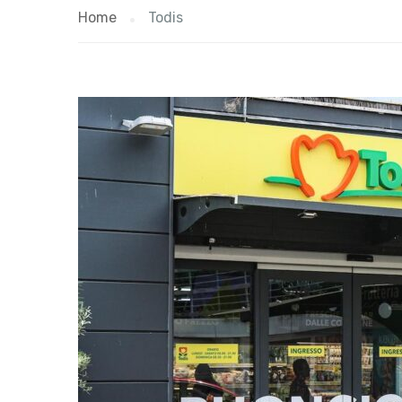
Home
Todis