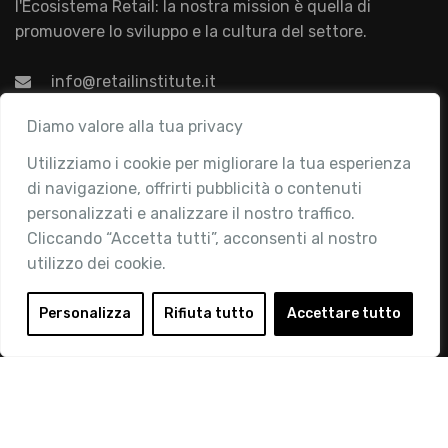
l'Ecosistema Retail: la nostra mission è quella di
promuovere lo sviluppo e la cultura del settore.
info@retailinstitute.it
Associazione
Diamo valore alla tua privacy
Utilizziamo i cookie per migliorare la tua esperienza
Chi siamo
di navigazione, offrirti pubblicità o contenuti
Attività
personalizzati e analizzare il nostro traffico.
Contatti
Cliccando “Accetta tutti”, acconsenti al nostro
utilizzo dei cookie.
Area Riservata
Login
Personalizza
Rifiuta tutto
Accettare tutto
Diventa Socio
Privacy Policy