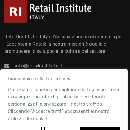
Retail Institute Italy è l’Associazione di riferimento per
l'Ecosistema Retail: la nostra mission è quella di
promuovere lo sviluppo e la cultura del settore.
info@retailinstitute.it
Associazione
Diamo valore alla tua privacy
Utilizziamo i cookie per migliorare la tua esperienza
Chi siamo
di navigazione, offrirti pubblicità o contenuti
Attività
personalizzati e analizzare il nostro traffico.
Contatti
Cliccando “Accetta tutti”, acconsenti al nostro
utilizzo dei cookie.
Area Riservata