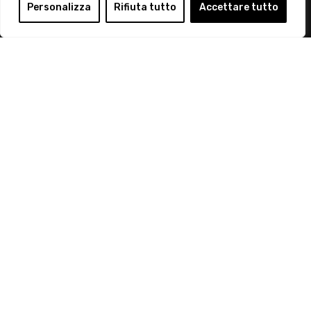
Login
Personalizza
Rifiuta tutto
Accettare tutto
Diventa Socio
Privacy Policy
© 2019 Retail Institute Italy - C.F.11617670150 - Foro
Buonaparte, 12 - 20121 Milano - Tel 02 76016405