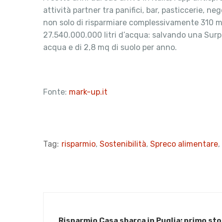
attività partner tra panifici, bar, pasticcerie, n
non solo di risparmiare complessivamente 310 mili
27.540.000.000 litri d’acqua: salvando una Surpri
acqua e di 2,8 mq di suolo per anno.
Fonte:
mark-up.it
Tag:
risparmio
,
Sostenibilità
,
Spreco alimentare
,
Risparmio Casa sbarca in Puglia: primo sto