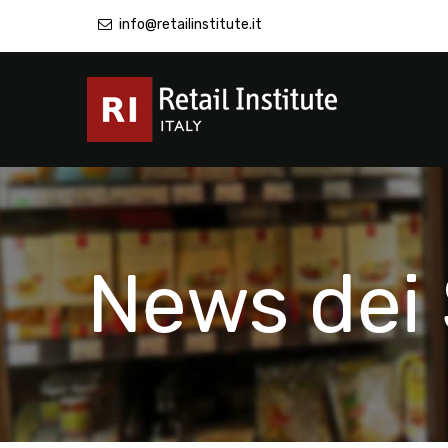
info@retailinstitute.it
News dei 