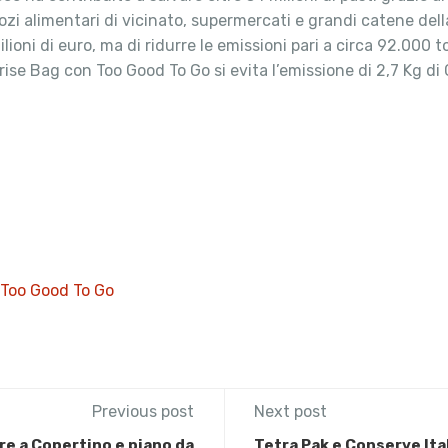
egozi alimentari di vicinato, supermercati e grandi catene della
oni di euro, ma di ridurre le emissioni pari a circa 92.000 
se Bag con Too Good To Go si evita l’emissione di 2,7 Kg di 
Too Good To Go
Previous post
Next post
re a Copertino e piano da
Tetra Pak e Conserve Ital