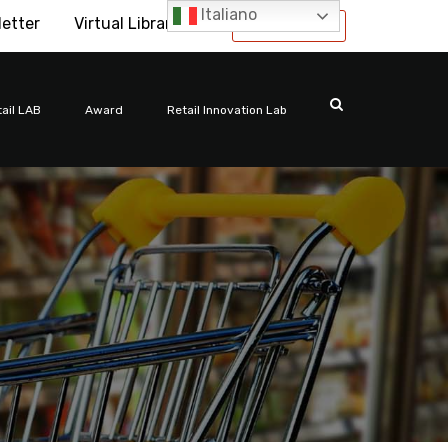
Italiano
letter
Virtual Library
International
ail LAB
Award
Retail Innovation Lab