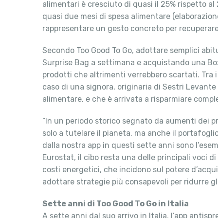
alimentari è cresciuto di quasi il 25% rispetto a
quasi due mesi di spesa alimentare (elaborazion
rappresentare un gesto concreto per recuperare
Secondo Too Good To Go, adottare semplici abitu
Surprise Bag a settimana e acquistando una Box 
prodotti che altrimenti verrebbero scartati. Tra 
caso di una signora, originaria di Sestri Levante
alimentare, e che è arrivata a risparmiare comp
“In un periodo storico segnato da aumenti dei p
solo a tutelare il pianeta, ma anche il portafog
dalla nostra app in questi sette anni sono l’es
Eurostat, il cibo resta una delle principali voci 
costi energetici, che incidono sul potere d’acqu
adottare strategie più consapevoli per ridurre gl
Sette anni di Too Good To Go in Italia
A sette anni dal suo arrivo in Italia, l’app antis