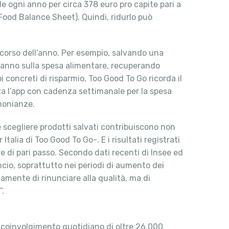
ide ogni anno per circa 378 euro pro capite pari a
Food Balance Sheet). Quindi, ridurlo può
 corso dell’anno. Per esempio, salvando una
l’anno sulla spesa alimentare, recuperando
 concreti di risparmio, Too Good To Go ricorda il
zza l’app con cadenza settimanale per la spesa
monianze.
 scegliere prodotti salvati contribuiscono non
 Italia di Too Good To Go-. E i risultati registrati
 di pari passo. Secondo dati recenti di Insee ed
ancio, soprattutto nei periodi di aumento dei
amente di rinunciare alla qualità, ma di
”.
 al coinvolgimento quotidiano di oltre 26.000