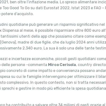
l 2021, ben oltre l’inflazione media. Lo spreco alimentare inc
e Too Good To Go su dati Eurostat 2022, Istat 2023 e FAO – 
 potere d’acquisto.
dini quotidiane può generare un risparmio significativo nel
Dispensa al mese, è possibile risparmiare oltre 800 euro al
i tantissimi utenti della app che possiamo citare come esempi
 (Genova), madre di due figlie, che da luglio 2024 anni utili
lessivamente 2.340 euro. La sua è solo una delle tante testi
rezzi e incertezze economiche, piccoli gesti quotidiani come
lio delle persone -commenta
Mirco Cerisola
, country director
empio concreto di come impatto e convenienza possano andare
di spesa su cui le famiglie intervengono per ottimizzare il bil
isto complessivo. In questo contesto, non si tratta necessari
i sprechi e gestire in modo più efficiente la spesa quotidiana
preco ha contribuito a salvare oltre 34 milioni di pasti grazie