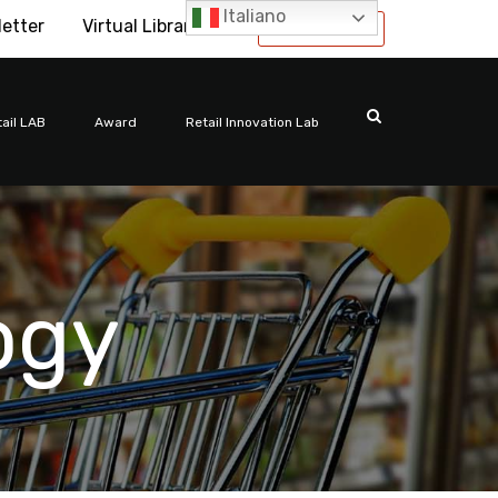
Italiano
letter
Virtual Library
International
ail LAB
Award
Retail Innovation Lab
ogy