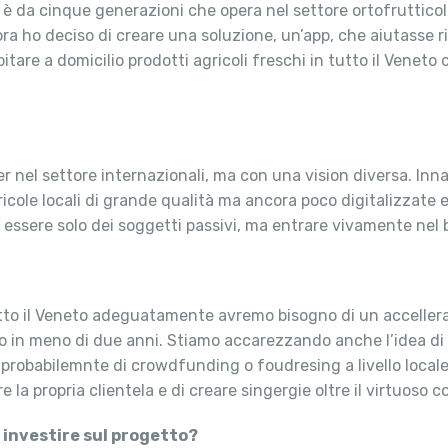
è da cinque generazioni che opera nel settore ortofrutticol
ora ho deciso di creare una soluzione, un’app, che aiutasse ri
are a domicilio prodotti agricoli freschi in tutto il Veneto co
ayer nel settore internazionali, ma con una vision diversa. I
cole locali di grande qualità ma ancora poco digitalizzate e 
no essere solo dei soggetti passivi, ma entrare vivamente nel 
 tutto il Veneto adeguatamente avremo bisogno di un accellera
eto in meno di due anni. Stiamo accarezzando anche l’idea di c
o probabilemnte di crowdfunding o foudresing a livello locale
e la propria clientela e di creare singergie oltre il virtuoso co
 investire sul progetto?