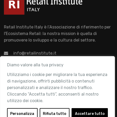
Retail Institute Italy è l’Associazione di riferimento per
l'Ecosistema Retail: la nostra mission è quella di
promuovere lo sviluppo e la cultura del settore.
info@retailinstitute.it
Associazione
Diamo valore alla tua privacy
Utilizziamo i cookie per migliorare la tua esperienza
Chi siamo
di navigazione, offrirti pubblicità o contenuti
Attività
personalizzati e analizzare il nostro traffico.
Contatti
Cliccando “Accetta tutti”, acconsenti al nostro
utilizzo dei cookie.
Area Riservata
Login
Personalizza
Rifiuta tutto
Accettare tutto