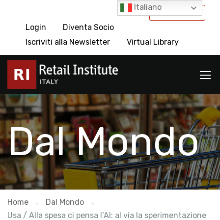
Italiano
International
Login
Diventa Socio
Iscriviti alla Newsletter
Virtual Library
Dal Mondo
Home
Dal Mondo
Usa / Alla spesa ci pensa l’AI: al via la sperimentazione