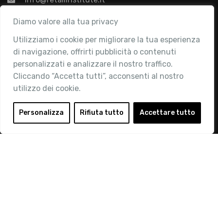
Associazione
Diamo valore alla tua privacy
Utilizziamo i cookie per migliorare la tua esperienza
Chi siamo
di navigazione, offrirti pubblicità o contenuti
Attività
personalizzati e analizzare il nostro traffico.
Contatti
Cliccando “Accetta tutti”, acconsenti al nostro
utilizzo dei cookie.
Area Riservata
Login
Personalizza
Rifiuta tutto
Accettare tutto
Diventa Socio
Privacy Policy
© 2019 Retail Institute Italy - C.F.11617670150 - Foro
Buonaparte, 12 - 20121 Milano - Tel 02 76016405