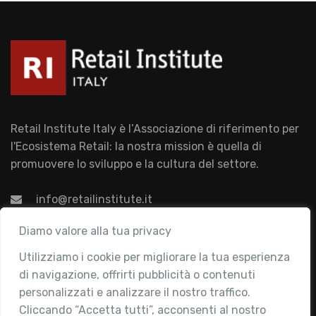
Retail Institute Italy è l’Associazione di riferimento per
l'Ecosistema Retail: la nostra mission è quella di
promuovere lo sviluppo e la cultura del settore.
info@retailinstitute.it
Associazione
Diamo valore alla tua privacy
Utilizziamo i cookie per migliorare la tua esperienza
Chi siamo
di navigazione, offrirti pubblicità o contenuti
Attività
personalizzati e analizzare il nostro traffico.
Contatti
Cliccando “Accetta tutti”, acconsenti al nostro