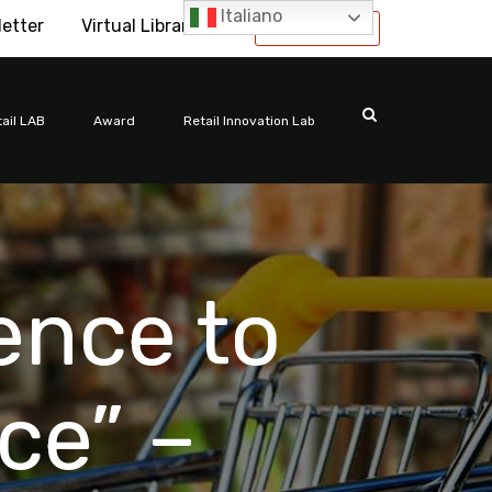
Italiano
letter
Virtual Library
International
ail LAB
Award
Retail Innovation Lab
ence to
ce” –