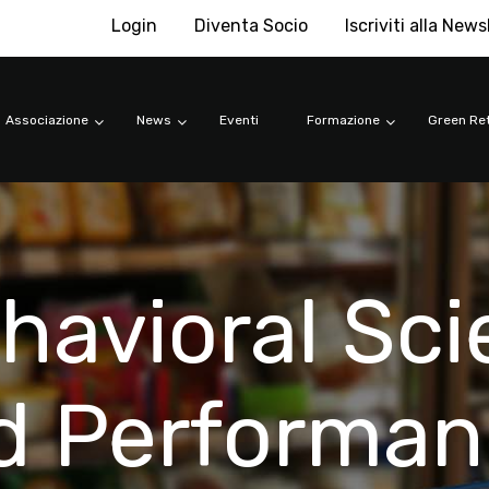
Login
Diventa Socio
Iscriviti alla News
Associazione
News
Eventi
Formazione
Green Ret
havioral Sci
ld Performan