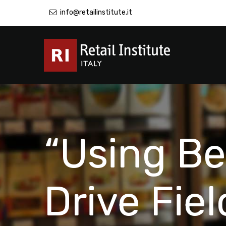
info@retailinstitute.it
“Using Be
Drive Fie