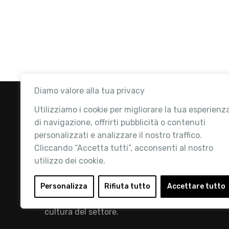
Diamo valore alla tua privacy
Utilizziamo i cookie per migliorare la tua esperienz
di navigazione, offrirti pubblicità o contenuti
personalizzati e analizzare il nostro traffico.
Cliccando “Accetta tutti”, acconsenti al nostro
utilizzo dei cookie.
Retail Institute Italy è l’Associazione di
riferimento per l'Ecosistema Retail: la nostra
Personalizza
Rifiuta tutto
Accettare tutto
mission è quella di promuovere lo sviluppo e la
cultura del settore.