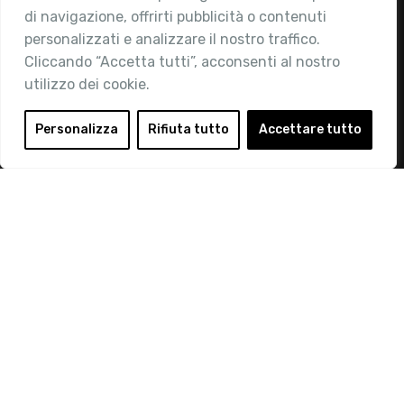
di navigazione, offrirti pubblicità o contenuti
Attività
personalizzati e analizzare il nostro traffico.
Contatti
Cliccando “Accetta tutti”, acconsenti al nostro
utilizzo dei cookie.
Area Riservata
Login
Personalizza
Rifiuta tutto
Accettare tutto
Diventa Socio
Privacy Policy
© 2019 Retail Institute Italy - C.F.11617670150 - Foro
Buonaparte, 12 - 20121 Milano - Tel 02 76016405