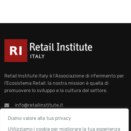
Retail Institute Italy è l’Associazione di riferimento per
l'Ecosistema Retail: la nostra mission è quella di
promuovere lo sviluppo e la cultura del settore.
info@retailinstitute.it
Associazione
Diamo valore alla tua privacy
Utilizziamo i cookie per migliorare la tua esperienza
Chi siamo