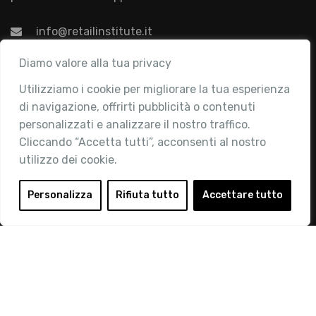
info@retailinstitute.it
Associazione
Diamo valore alla tua privacy
Utilizziamo i cookie per migliorare la tua esperienza
Chi siamo
di navigazione, offrirti pubblicità o contenuti
Attività
personalizzati e analizzare il nostro traffico.
Contatti
Cliccando “Accetta tutti”, acconsenti al nostro
utilizzo dei cookie.
Area Riservata
Login
Personalizza
Rifiuta tutto
Accettare tutto
Diventa Socio
Privacy Policy