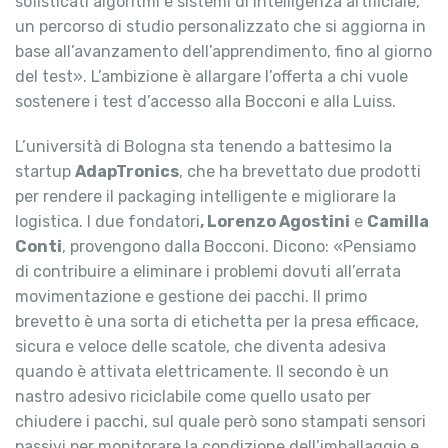
sofisticati algoritmi e sistemi di intelligenza artificiale,
un percorso di studio personalizzato che si aggiorna in
base all’avanzamento dell’apprendimento, fino al giorno
del test». L’ambizione è allargare l’offerta a chi vuole
sostenere i test d’accesso alla Bocconi e alla Luiss.
L’università di Bologna sta tenendo a battesimo la
startup
AdapTronics
, che ha brevettato due prodotti
per rendere il packaging intelligente e migliorare la
logistica. I due fondatori
, Lorenzo Agostini
e
Camilla
Conti
, provengono dalla Bocconi. Dicono: «Pensiamo
di contribuire a eliminare i problemi dovuti all’errata
movimentazione e gestione dei pacchi. Il primo
brevetto è una sorta di etichetta per la presa efficace,
sicura e veloce delle scatole, che diventa adesiva
quando è attivata elettricamente. Il secondo è un
nastro adesivo riciclabile come quello usato per
chiudere i pacchi, sul quale però sono stampati sensori
passivi per monitorare la condizione dell’imballaggio e