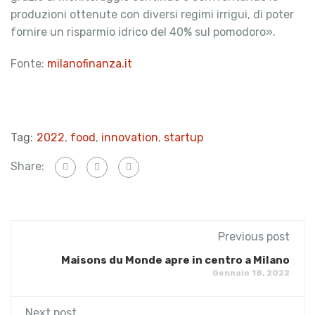
produzioni ottenute con diversi regimi irrigui, di poter
fornire un risparmio idrico del 40% sul pomodoro».
Fonte:
milanofinanza.it
Tag:
2022
,
food
,
innovation
,
startup
Share:
Previous post
Maisons du Monde apre in centro a Milano
Gennaio 18, 2022
Next post