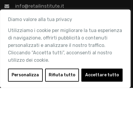
info@retailinstitute.it
Associazione
Diamo valore alla tua privacy
Utilizziamo i cookie per migliorare la tua esperienza
Chi siamo
di navigazione, offrirti pubblicità o contenuti
Attività
personalizzati e analizzare il nostro traffico.
Contatti
Cliccando “Accetta tutti”, acconsenti al nostro
utilizzo dei cookie.
Area Riservata
Login
Personalizza
Rifiuta tutto
Accettare tutto
Diventa Socio
Privacy Policy
© 2019 Retail Institute Italy - C.F.11617670150 - Foro