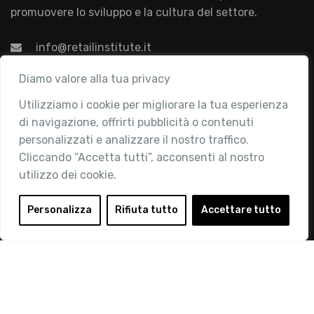
promuovere lo sviluppo e la cultura del settore.
info@retailinstitute.it
Associazione
Diamo valore alla tua privacy
Utilizziamo i cookie per migliorare la tua esperienza
Chi siamo
di navigazione, offrirti pubblicità o contenuti
Attività
personalizzati e analizzare il nostro traffico.
Contatti
Cliccando “Accetta tutti”, acconsenti al nostro
utilizzo dei cookie.
Area Riservata
Login
Personalizza
Rifiuta tutto
Accettare tutto
Diventa Socio
Privacy Policy