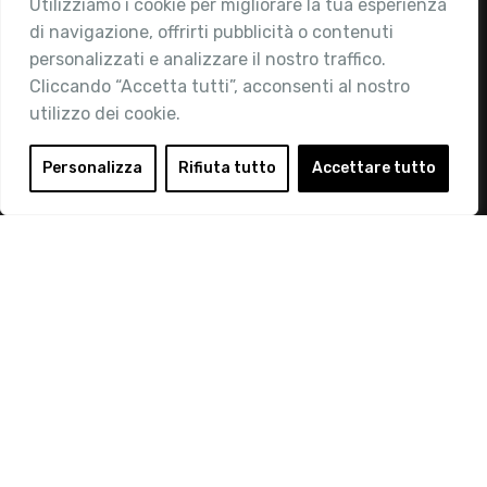
Utilizziamo i cookie per migliorare la tua esperienza
Chi siamo
di navigazione, offrirti pubblicità o contenuti
Attività
personalizzati e analizzare il nostro traffico.
Contatti
Cliccando “Accetta tutti”, acconsenti al nostro
utilizzo dei cookie.
Area Riservata
Login
Personalizza
Rifiuta tutto
Accettare tutto
Diventa Socio
Privacy Policy
© 2019 Retail Institute Italy - C.F.11617670150 - Foro
Buonaparte, 12 - 20121 Milano - Tel 02 76016405