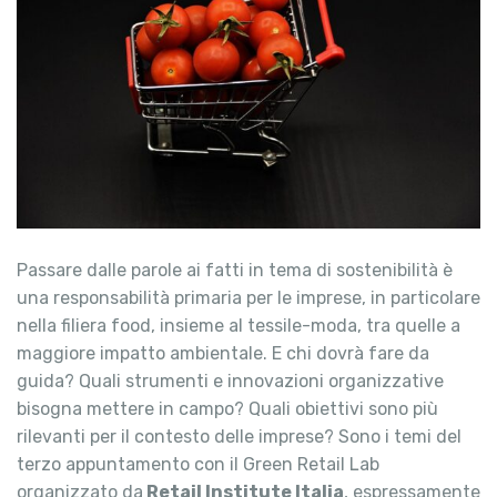
Passare dalle parole ai fatti in tema di sostenibilità è
una responsabilità primaria per le imprese, in particolare
nella filiera food, insieme al tessile-moda, tra quelle a
maggiore impatto ambientale. E chi dovrà fare da
guida? Quali strumenti e innovazioni organizzative
bisogna mettere in campo? Quali obiettivi sono più
rilevanti per il contesto delle imprese? Sono i temi del
terzo appuntamento con il Green Retail Lab
organizzato da
Retail Institute Italia
, espressamente