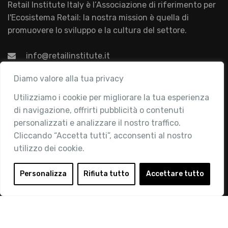
Retail Institute Italy è l’Associazione di riferimento per
l'Ecosistema Retail: la nostra mission è quella di
promuovere lo sviluppo e la cultura del settore.
info@retailinstitute.it
Associazione
Diamo valore alla tua privacy
Utilizziamo i cookie per migliorare la tua esperienza
Chi siamo
di navigazione, offrirti pubblicità o contenuti
Attività
personalizzati e analizzare il nostro traffico.
Contatti
Cliccando “Accetta tutti”, acconsenti al nostro
utilizzo dei cookie.
Area Riservata
Login
Personalizza
Rifiuta tutto
Accettare tutto
Diventa Socio
Privacy Policy