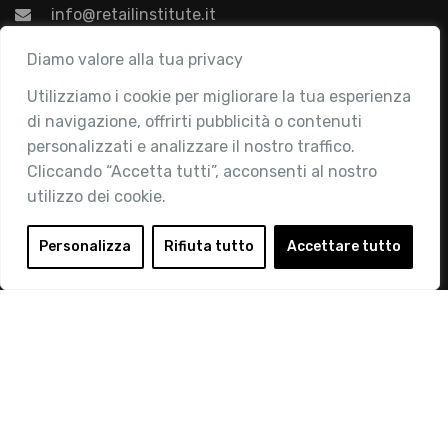
info@retailinstitute.it
Associazione
Diamo valore alla tua privacy
Utilizziamo i cookie per migliorare la tua esperienza
Chi siamo
di navigazione, offrirti pubblicità o contenuti
Attività
personalizzati e analizzare il nostro traffico.
Contatti
Cliccando “Accetta tutti”, acconsenti al nostro
utilizzo dei cookie.
Area Riservata
Login
Personalizza
Rifiuta tutto
Accettare tutto
Diventa Socio
Privacy Policy
© 2019 Retail Institute Italy - C.F.11617670150 - Foro
Buonaparte, 12 - 20121 Milano - Tel 02 76016405