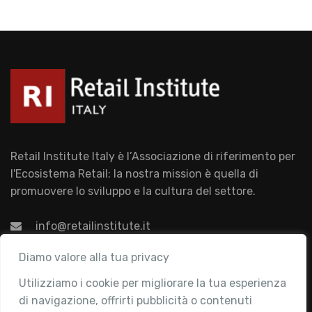
Retail Institute Italy è l’Associazione di riferimento per
l'Ecosistema Retail: la nostra mission è quella di
promuovere lo sviluppo e la cultura del settore.
info@retailinstitute.it
Associazione
Diamo valore alla tua privacy
Utilizziamo i cookie per migliorare la tua esperienza
Chi siamo
di navigazione, offrirti pubblicità o contenuti
Attività