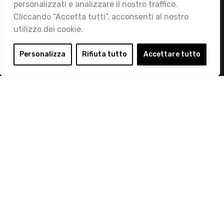
personalizzati e analizzare il nostro traffico.
Contatti
Cliccando “Accetta tutti”, acconsenti al nostro
utilizzo dei cookie.
Area Riservata
Login
Personalizza
Rifiuta tutto
Accettare tutto
Diventa Socio
Privacy Policy
© 2019 Retail Institute Italy - C.F.11617670150 - Foro
Buonaparte, 12 - 20121 Milano - Tel 02 76016405