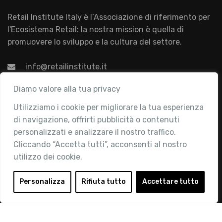
Retail Institute Italy è l’Associazione di riferimento per
l'Ecosistema Retail: la nostra mission è quella di
promuovere lo sviluppo e la cultura del settore.
info@retailinstitute.it
Associazione
Diamo valore alla tua privacy
Utilizziamo i cookie per migliorare la tua esperienza
Chi siamo
di navigazione, offrirti pubblicità o contenuti
Attività
personalizzati e analizzare il nostro traffico.
Contatti
Cliccando “Accetta tutti”, acconsenti al nostro
utilizzo dei cookie.
Area Riservata
Login
Personalizza
Rifiuta tutto
Accettare tutto
Diventa Socio
Privacy Policy