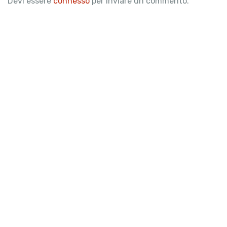
Devi essere
connesso
per inviare un commento.