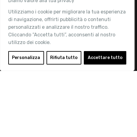
Diamo valore alla tua privacy
Utilizziamo i cookie per migliorare la tua esperienza
Chi siamo
di navigazione, offrirti pubblicità o contenuti
Attività
personalizzati e analizzare il nostro traffico.
Contatti
Cliccando “Accetta tutti”, acconsenti al nostro
utilizzo dei cookie.
Area Riservata
Login
Personalizza
Rifiuta tutto
Accettare tutto
Diventa Socio
Privacy Policy
© 2019 Retail Institute Italy - C.F.11617670150 - Foro
Buonaparte, 12 - 20121 Milano - Tel 02 76016405