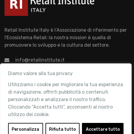
Retail Institute Italy è l’Associazione di riferimento per
l'Ecosistema Retail: la nostra mission è quella di
promuovere lo sviluppo e la cultura del settore.
info@retailinstitute.it
Associazione
Diamo valore alla tua privacy
Utilizziamo i cookie per migliorare la tua esperienza
Chi siamo
di navigazione, offrirti pubblicità o contenuti
Attività
personalizzati e analizzare il nostro traffico.
Contatti
Cliccando “Accetta tutti”, acconsenti al nostro
utilizzo dei cookie.
Area Riservata
Login
Personalizza
Rifiuta tutto
Accettare tutto