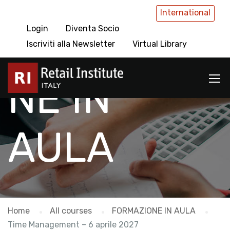
International
Login
Diventa Socio
FORMAZIO
Iscriviti alla Newsletter
Virtual Library
NE IN
AULA
Home
All courses
FORMAZIONE IN AULA
Time Management – 6 aprile 2027