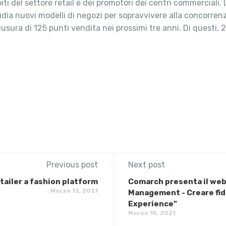
ti del settore retail e dei promotori dei centri commerciali
studia nuovi modelli di negozi per sopravvivere alla concorre
sura di 125 punti vendita nei prossimi tre anni. Di questi,
Previous post
Next post
tailer a fashion platform
Comarch presenta il we
Marzo 12, 2021
Management - Creare fid
Experience"
Marzo 15, 2021