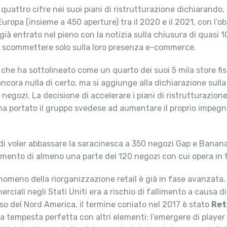
a quattro cifre nei suoi piani di ristrutturazione dichiarando
ropa (insieme a 450 aperture) tra il 2020 e il 2021, con l’obi
è già entrato nel pieno con la notizia sulla chiusura di quasi 10
 a scommettere solo sulla loro presenza e-commerce.
che ha sottolineato come un quarto dei suoi 5 mila store fisi
è ancora nulla di certo, ma si aggiunge alla dichiarazione sul
gozi. La decisione di accelerare i piani di ristrutturazione 
e ha portato il gruppo svedese ad aumentare il proprio impe
o di voler abbassare la saracinesca a 350 negozi Gap e Banan
rimento di almeno una parte dei 120 negozi con cui opera in f
fenomeno della riorganizzazione retail è già in fase avanzata
erciali negli Stati Uniti era a rischio di fallimento a causa 
aso del Nord America, il termine coniato nel 2017 è stato
Ret
 tempesta perfetta con altri elementi: l’emergere di playe