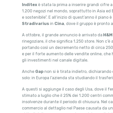
Inditex
è stata la prima a inserire grandi cifre 
1.200 negozi nel mondo, soprattutto in Asia ed Eu
e sostenibile”. E all’inizio di quest’anno il piano 
Stradivarius
in
Cina
, dove il gruppo è pronto
A ottobre, il grande annuncio è arrivato da
H&M
rinegoziare, il che significa 1.250 store. Non c’
portando così un decremento netto di circa 250 ne
e per il forte aumento delle vendite online, ch
gli investimenti nel canale digitale.
Anche
Gap
non si è tirata indietro, dichiarand
solo: in Europa l’azienda sta studiando il trasfe
A questi si aggiunge il caso degli Usa, dove il 
stimato a luglio che il 25% dei 1.200 centri comm
insolvenze durante il periodo di chiusura. Nel c
commercio al dettaglio nel Paese causata da una