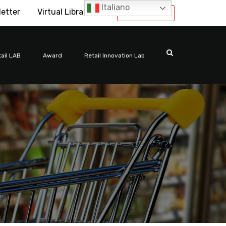
Italiano
letter
Virtual Library
International
ail LAB
Award
Retail Innovation Lab