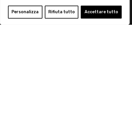
Login
Personalizza
Rifiuta tutto
Accettare tutto
Diventa Socio
Privacy Policy
© 2019 Retail Institute Italy - C.F.11617670150 - Foro
Buonaparte, 12 - 20121 Milano - Tel 02 76016405