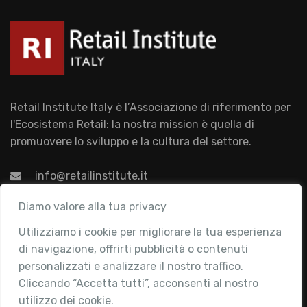
Retail Institute Italy è l’Associazione di riferimento per
l'Ecosistema Retail: la nostra mission è quella di
promuovere lo sviluppo e la cultura del settore.
info@retailinstitute.it
Associazione
Diamo valore alla tua privacy
Utilizziamo i cookie per migliorare la tua esperienza
Chi siamo
di navigazione, offrirti pubblicità o contenuti
Attività
personalizzati e analizzare il nostro traffico.
Contatti
Cliccando “Accetta tutti”, acconsenti al nostro
utilizzo dei cookie.
Area Riservata