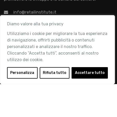
info@retailinstitute.it
Associazione
Diamo valore alla tua privacy
Utilizziamo i cookie per migliorare la tua esperienza
Chi siamo
di navigazione, offrirti pubblicità o contenuti
Attività
personalizzati e analizzare il nostro traffico.
Contatti
Cliccando “Accetta tutti”, acconsenti al nostro
utilizzo dei cookie.
Area Riservata
Login
Personalizza
Rifiuta tutto
Accettare tutto
Diventa Socio
Privacy Policy