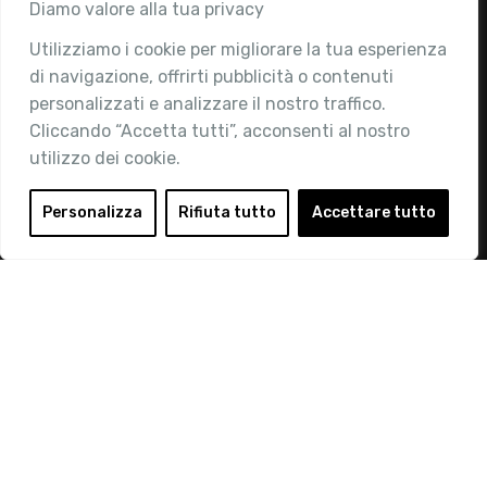
Associazione
Diamo valore alla tua privacy
Utilizziamo i cookie per migliorare la tua esperienza
Chi siamo
di navigazione, offrirti pubblicità o contenuti
Attività
personalizzati e analizzare il nostro traffico.
Contatti
Cliccando “Accetta tutti”, acconsenti al nostro
utilizzo dei cookie.
Area Riservata
Login
Personalizza
Rifiuta tutto
Accettare tutto
Diventa Socio
Privacy Policy
© 2019 Retail Institute Italy - C.F.11617670150 - Foro
Buonaparte, 12 - 20121 Milano - Tel 02 76016405