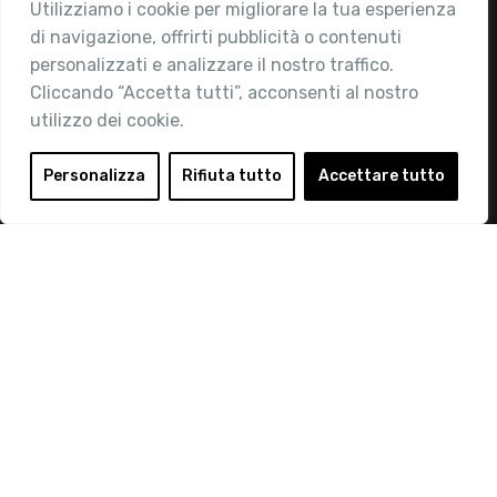
Utilizziamo i cookie per migliorare la tua esperienza
Chi siamo
di navigazione, offrirti pubblicità o contenuti
Attività
personalizzati e analizzare il nostro traffico.
Contatti
Cliccando “Accetta tutti”, acconsenti al nostro
utilizzo dei cookie.
Area Riservata
Login
Personalizza
Rifiuta tutto
Accettare tutto
Diventa Socio
Privacy Policy
© 2019 Retail Institute Italy - C.F.11617670150 - Foro
Buonaparte, 12 - 20121 Milano - Tel 02 76016405