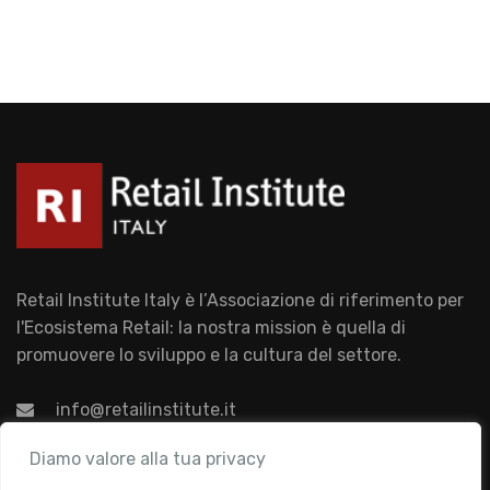
Retail Institute Italy è l’Associazione di riferimento per
l'Ecosistema Retail: la nostra mission è quella di
promuovere lo sviluppo e la cultura del settore.
info@retailinstitute.it
Associazione
Diamo valore alla tua privacy