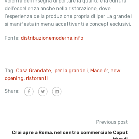
volontà dell’insegna di portare la qualità e la cultura
dell’eccellenza anche nella ristorazione, dove
l’esperienza della produzione propria di Iper La grande i
si manifesta in menu accattivanti e concept esclusivi.
Fonte:
distribuzionemoderna.info
Tag:
Casa Grandate
,
Iper la grande i
,
Macelér
,
new
opening
,
ristoranti
Share:
Previous post
Crai apre a Roma, nel centro commerciale Caput