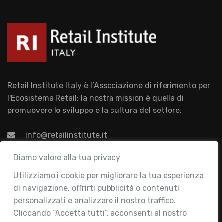
Retail Institute Italy è l’Associazione di riferimento per
l'Ecosistema Retail: la nostra mission è quella di
promuovere lo sviluppo e la cultura del settore.
info@retailinstitute.it
Associazione
Diamo valore alla tua privacy
Utilizziamo i cookie per migliorare la tua esperienza
Chi siamo
di navigazione, offrirti pubblicità o contenuti
Attività
personalizzati e analizzare il nostro traffico.
Contatti
Cliccando “Accetta tutti”, acconsenti al nostro