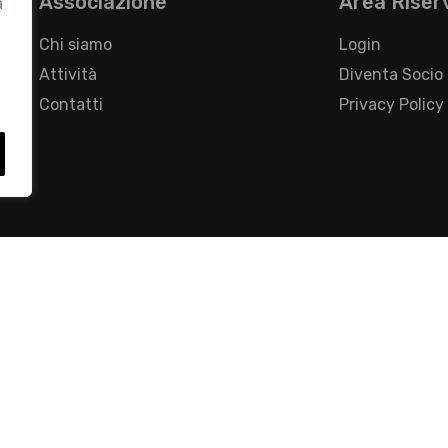
Associazione
Area Riser
a
Chi siamo
Login
Attività
Diventa Socio
Contatti
Privacy Policy
- Foro Buonaparte, 12 - 20121 Milano - Tel 02 76016405