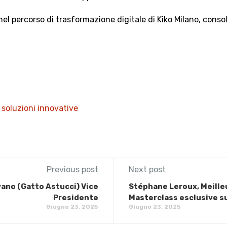
l percorso di trasformazione digitale di Kiko Milano, conso
,
soluzioni innovative
Previous post
Next post
vano (Gatto Astucci) Vice
Stéphane Leroux, Meilleu
Presidente
Masterclass esclusive su
Giugno 23, 2025
Giugno 23, 2025