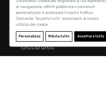
Utilizziamo i cookie per migliorare la tua esperienz
di navigazione, offrirti pubblicità o contenuti
personalizzati e analizzare il nostro traffico.
Cliccando “Accetta tutti”, acconsenti al nostro
utilizzo dei cookie.
Retail Institute Italy è l’Associazione di
riferimento per l'Ecosistema Retail: la nostra
Personalizza
Rifiuta tutto
Accettare tutto
mission è quella di promuovere lo sviluppo e la
cultura del settore.
info@retailinstitute.it
© 2019 Retail Institute Italy - C.F.11617670150 