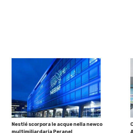
Nestlé scorpora le acque nella newco
C
multimiliardaria Peranel
A