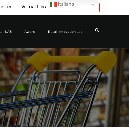
Italiano
letter
Virtual Library
International
ail LAB
Award
Retail Innovation Lab