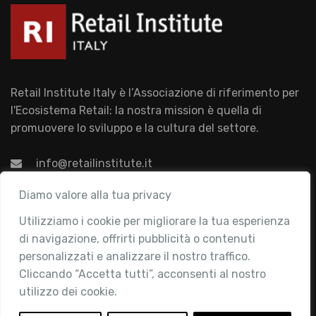
Retail Institute Italy è l’Associazione di riferimento per
l'Ecosistema Retail: la nostra mission è quella di
promuovere lo sviluppo e la cultura del settore.
info@retailinstitute.it
Associazione
Diamo valore alla tua privacy
Utilizziamo i cookie per migliorare la tua esperienza
Chi siamo
di navigazione, offrirti pubblicità o contenuti
Attività
personalizzati e analizzare il nostro traffico.
Contatti
Cliccando “Accetta tutti”, acconsenti al nostro
utilizzo dei cookie.
Area Riservata