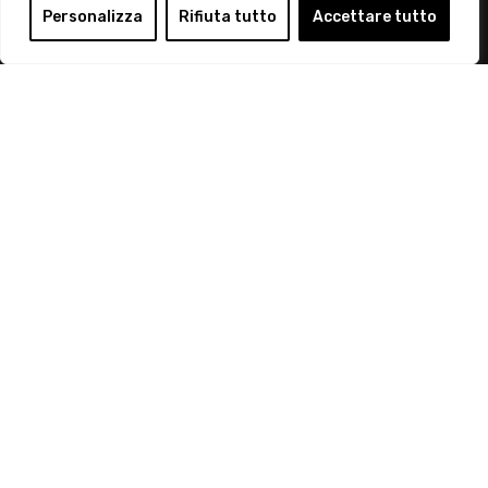
Login
Personalizza
Rifiuta tutto
Accettare tutto
Diventa Socio
Privacy Policy
© 2019 Retail Institute Italy - C.F.11617670150 - Foro
Buonaparte, 12 - 20121 Milano - Tel 02 76016405